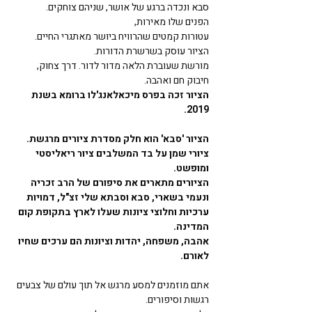
סבא ונכדה ברגע של אושר, שניהם צוחקים. 
הפנים שלו מאירות, 
עטורות קמטים שהרוויח ביושר מאתגרי החיים. 
הציור עוסק בשרשרת הדורות. 
מורשת שעוברת הלאה מדור לדור. דרך צחוק, 
חיבוק חם ואהבה. 
הציור זכה בפרס מיכאלאנג'לו ברומא בשנת 
2019.
הציור 'סבא' הוא חלק מסדרת ציורים מרגשת. 
ציורי שמן על בד המשלבים ציור ריאליסטי 
ומופשט. 
הציורים מתארים את סיפורם של הרב זכריה 
ונעמי בשארי, סבא וסבתא שלי זצ"ל, דמויות 
ערכיות וחלוצי ציונות שעלו לארץ בתקופת קום 
המדינה. 
אהבה, משפחה, יהדות וציונות הם ערכים שחיו 
לאורם. 
אתם מוזמנים למסע מרגש אל תוך עולם של צבעים 
רגשות וסיפורים. 