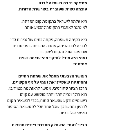
מחזיקה נכדה בשמלה לבנה. 
עוצמה נשית שעוברת בשרשרת הדורות.
היא עלתה לישראל בתקופת קום המדינה,
לא נתנה לאתגרי התקופה להכניע אותה. 
היא הקימה משפחה, ניקתה בתים של גבירות כדי 
להביא לחם הביתה, פתחה את ביתה בפני נוודים 
שחיפשו אוכל ומקום לישון בו. 
נעמי היא מודל לחיקוי מהי עוצמה נשית 
אמיתית. 
העושר הצבעוני מסמל את שמחת החיים 
והחיוניות שאפיינו את נעמי על אף הקשיים. 
מרכז הציור פיגורטיבי, אפשר לראות מה מצויר בו, 
הוא הולך ונהיה יותר ויותר מופשט עם קוים 
רישומיים ורקע שנשאר פתוח, בכדי להשאיר מקום 
לדמיון ומחשבכך שכל אחד יוכל לפגוש את הסיפור 
האישי שלו בציור. 
הציור 'נעמי' הוא חלק מסדרת ציורים מרגשת. 