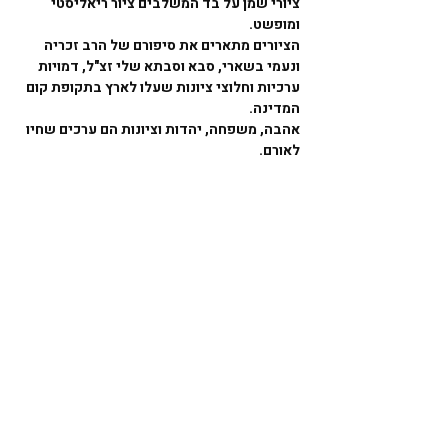
ציורי שמן על בד המשלבים ציור ריאליסטי 
ומופשט. 
הציורים מתארים את סיפורם של הרב זכריה 
ונעמי בשארי, סבא וסבתא שלי זצ"ל, דמויות 
ערכיות וחלוצי ציונות שעלו לארץ בתקופת קום 
המדינה. 
אהבה, משפחה, יהדות וציונות הם ערכים שחיו 
לאורם. 
אתם מוזמנים למסע מרגש אל תוך עולם של צבעים 
רגשות וסיפורים. 
כל ציור הוא יצירה ייחודית, מלאת חיים ואישיות. 
כל ציור הוא הזמנה למסע התבוננות פנימי, חיבור 
לזיכרונות ולסיפורים האישיים שלכם. 
אז אם אתם מעוניינים ביצירה שתעניק לבית 
שלכם מראה מיוחד, תרגש אתכם ותלווה אתכם 
לאורך שנים, 
ניתן להזמין ישירות דרך החנות שלי 
באטסי
 כאן 
או ליצור איתי קשר בטלפון 0523979680, אשמח 
לדבר איתכם על ציור שתרצו או לבחור יחד אתכם 