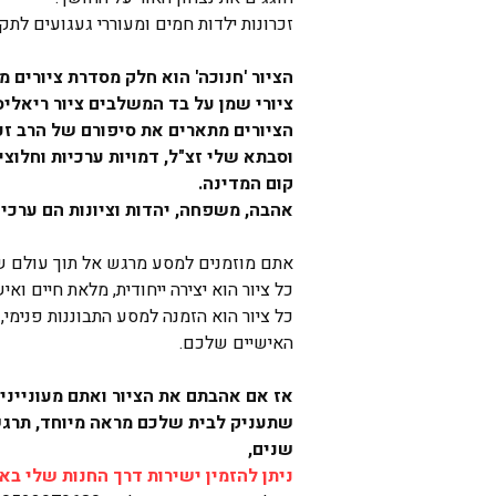
זכרונות ילדות חמים ומעוררי געגועים ל
הציור 'חנוכה' הוא חלק מסדרת ציורים מ
ציורי שמן על בד המשלבים ציור ריאליס
הציורים מתארים את סיפורם של הרב זכ
וסבתא שלי זצ"ל, דמויות ערכיות וחלוצי
קום המדינה. 
אהבה, משפחה, יהדות וציונות הם ערכים
אתם מוזמנים למסע מרגש אל תוך עולם של
כל ציור הוא יצירה ייחודית, מלאת חיים ואיש
כל ציור הוא הזמנה למסע התבוננות פנימי, ח
האישיים שלכם. 
אז אם אהבתם את הציור ואתם מעוניינים
שתעניק לבית שלכם מראה מיוחד, תרגש 
שנים, 
ניתן להזמין ישירות דרך החנות שלי בא