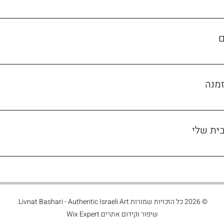
בישראל: 7 - 14 ימי עסקים. בחו"ל (תלוי מדינה): 14 - 21 ימי עסקים.
ם
זמנה
ית שלי
ר הציור מתאימות למקום בו את רוצה לתלות את הציור. במקרה של הת
לווצאפ תמונה של הבית/ הקיר ואני אייעץ לגבי גודל והתאמה.
© 2026 כל הזכויות שמורות
- Authentic Israeli Art.
Livnat Bashari
שיפור וקידום אתרים
Wix Expert