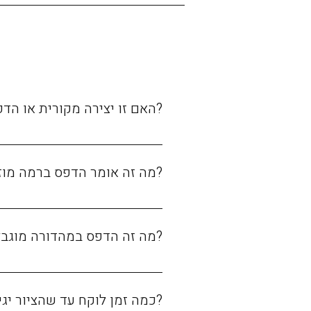
?האם זו יצירה מקורית או הד
ישנן שלוש אפשרויות לרכישה: ציור מקורי. הדפס במהדורה מוגבלת - חתום וממוספר. הדפס רגיל - ללא חתימה וללא מספור.
?מה זה אומר הדפס ברמה מוז
הדפס אומנותי ברמה הגבוהה ביותר,
?מה זה הדפס במהדורה מוגב
כמות עותקים מוגבלת. כל עותק
?כמה זמן לוקח עד שהציור יגי