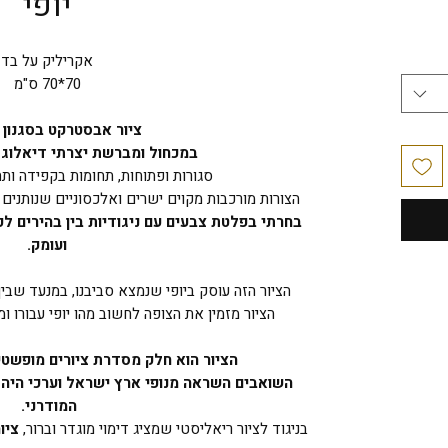
יר
יופי
אקריליק על בד
70*70 ס"מ
ציור אבסטרקט בסגנון מ
במכחול ומברשת יצרתי דיאלוג ב
סגורות ופתוחות, תחומות בקפידה ותח
הצורות מורכבות מקוים ישרים ואלכסוניים שנותנים ת
בחרתי בפלטת צבעים עם ניגודיות בין בהירים ל
ועומק.
הציור הזה עוסק ביופי שנמצא סביבנו, במנעד שבין
הציור מזמין את הצופה לחשוב מהו יופי עבורו 
הציור הוא חלק מסדרת ציורים מופשטי
השואבים השראה מנופי ארץ ישראל וערכי היהד
המודרני.
בניגוד לציור ריאליסטי שמציג דימוי מוגדר וברור,
ציו