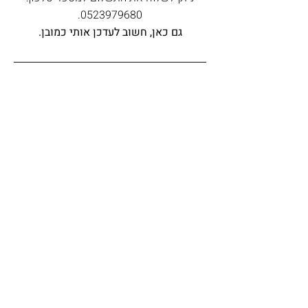
.
0523979680
גם כאן, חשוב לעדכן אותי כמובן.
שאלות ותשובות
?האם זו יצירה מקורית או
הדפס
ישנן שלוש אפשרויות לרכישה: ציור
מקורי. הדפס במהדורה מוגבלת - חתום
?מה זה אומר הדפס ברמה
וממוספר. הדפס רגיל - ללא חתימה
מוזיאלית
וללא מספור.
הדפס אומנותי ברמה הגבוהה ביותר,
סטנדרט שבו משתמשמים מוזיאונים
?מה זה הדפס במהדורה מוגבלת
וגלריות. צבעים חדים שנשמרים עשרות