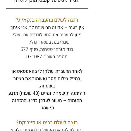
הציור מגיע על קנבס, מוכן לתליה
רוצה לשלם בהעברה בנקאית?
אין בעיה – אם זה מה שנוח לך, אני איתך.
ניתן להעביר את התשלום לחשבון שלי:
שם: לבנת בשארי כולי.
בנק מזרחי טפחות, סניף 577
מספר חשבון: 071087
לאחר ההעברה, שלחו לי בוואטסאפ או
במייל צילום מסך ואשמור את הציור
בשמחה.
ההזמנה תישמר ליומיים (48 שעות) מרגע
ההזמנה – חשוב לעדכן כדי שההזמנה
תישמר.
רוצה לשלם בביט או פייבוקס?
ניתן לשלוח את התשלום למספר טלפון: