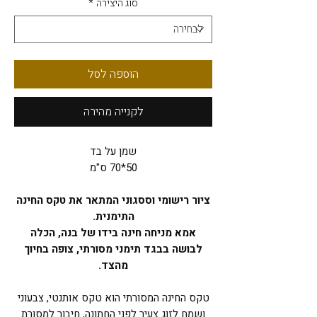
סוג היצירה
*
הוספה לסל
לקנייה מהירה
שמן על בד
50*70 ס"מ
ציור רישומי וססגוני המתאר את טקס החינה
התימנית.
אמא מניחה חינה בידו של בנה, הכלה
לבושה בבגד תימני מסורתי, צופה בחיוך
מהצד.
טקס החינה המסורתי הוא טקס אותנטי, צבעוני
ושמח לזוג צעיר לפני החתונה, חיבור למסורת