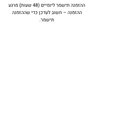
ההזמנה תישמר ליומיים (48 שעות) מרגע
ההזמנה – חשוב לעדכן כדי שההזמנה
תישמר.
רוצה לשלם בביט או פייבוקס?
ניתן לשלוח את התשלום למספר טלפון:
.
0523979680
גם כאן, חשוב לעדכן אותי כמובן.
שאלות ותשובות
?האם זו יצירה מקורית או
הדפס
ישנן שלוש אפשרויות לרכישה: ציור