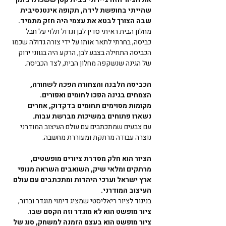
שהייתי בחופשת לידה, תקופה אינטנסיבית 
שבה הצורך לבטא את עצמי היה חזק מתמיד.
מחלון הבית ראיתי סדין לבן וגדול תלוי על חבל 
כביסה, בחרתי לתאר אותו על ידי צורה גדולה שכמו 
הכביסה התחילה בצבע לבן, הרקע היה בגווני ירוק 
של הגינה שנשקפה מחלון הבית, לצד הכביסה.
הכביסה הלבנה והצחורה הפכה לשחורה, 
הצמחים בגינה הפכו לחומים ואפורים.
מקומות מסוימים תחומים בדקדוק, אחרים 
נשארו פתוחים במשיכות מברשת עבות. 
עם צבעים שמתכתבים עם עולם העיצוב המודרני 
נוצרה עבודה מרתקת ומעוררת מחשבה.
הציור הוא חלק מסדרת ציורים מופשטים, 
מרתקים ומלאי שיק, השואבים השראה מנופי 
ארץ ישראל וערכי היהדות ומתכתבים עם עולם 
העיצוב המודרני.
בניגוד לציור ריאליסטי שמציג דימוי מוגדר וברור, 
ציור מופשט הוא לא מוגדר וזה הקסם שבו
.
ציור מופשט הוא בעצם הזמנה למשחק, סוג של 