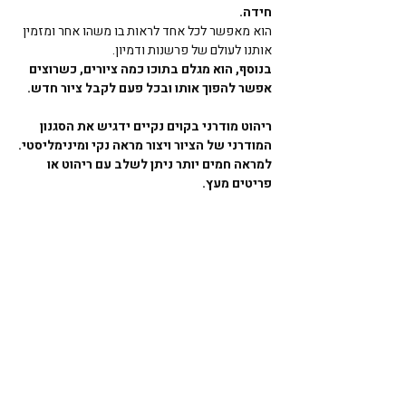
חידה.
הוא מאפשר לכל אחד לראות בו משהו אחר ומזמין 
אותנו לעולם של פרשנות ודמיון. 
בנוסף, הוא מגלם בתוכו כמה ציורים, כשרוצים 
אפשר להפוך אותו ובכל פעם לקבל ציור חדש.
ריהוט מודרני בקוים נקיים ידגיש את הסגנון 
המודרני של הציור ויצור מראה נקי ומינימליסטי.
למראה חמים יותר ניתן לשלב עם ריהוט או 
פריטים מעץ. 
ניתן לתלות מעל ספה בגווני אפור או חמרה או 
לשלב לצד קיר, עמוד או פריטים מבטון.
האפשרויות רבות, בחירת המיקום, הצבעים 
והפריטים הנכונים לצד הציור היא דרך מצוינת 
להפוך אותו לפריט עיצובי שמושך את העין. 
אם אהבתם את הציור ואתם מחפשים ציור 
ייחודי,עם אמירה וגם הרבה שיק, שילווה אתכם 
לאורך שנים,
ניתן להזמין אותו ישירות דרך החנות שלי 
באטסי 
כאן