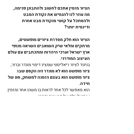
הציור מזמין אתכם לחשוב ולהתבונן פנימה, 
מה עוזר לנו להגמיש את נקודת המבט 
ולהסתכל על קושי מנקודת מבט אחרת 
ודינמית יותר?
הציור הוא חלק מסדרת ציורים מופשטים, 
מרתקים ומלאי שיק השואבים השראה מנופי 
ארץ ישראל וערכי היהדות ומתכתבים עם עולם 
העיצוב המודרני.
בניגוד לציור ריאליסטי שמציג דימוי מוגדר וברור, 
ציור מופשט הוא לא מוגדר וזה הקסם שבו
. 
ציור מופשט הוא בעצם הזמנה למשחק, סוג של 
חידה. 
הוא מאפשר לכל אחד לראות בו משהו אחר ומזמין 
אותנו לעולם של פרשנות ודמיון. 
בנוסף, הוא מגלם בתוכו כמה ציורים, כשרוצים 
אפשר להפוך אותו ובכל פעם לקבל ציור חדש.
הציור המיוחד הזה יוכל להתאים לחדר השינה, 
לסלון או לנישה בכניסה לבית. 
הוא מודרני, מלא שיק ומעורר מחשבה. 