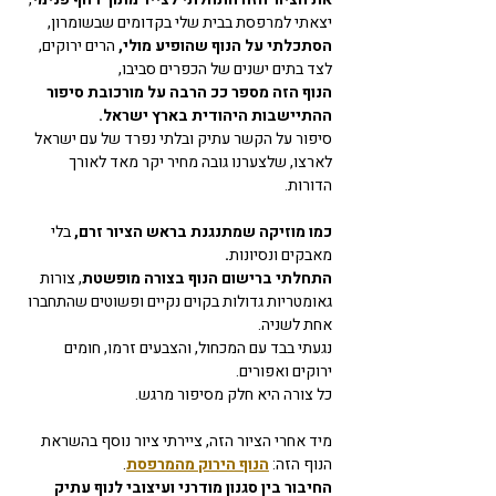
יצאתי למרפסת בבית שלי בקדומים שבשומרון, 
הסתכלתי על הנוף שהופיע מולי, 
הרים ירוקים, 
לצד בתים ישנים של הכפרים סביבו, 
הנוף הזה מספר ככ הרבה על מורכובת סיפור 
ההתיישבות היהודית בארץ ישראל. 
סיפור על הקשר עתיק ובלתי נפרד של עם ישראל 
לארצו, שלצערנו גובה מחיר יקר מאד לאורך 
הדורות. 
כמו מוזיקה שמתנגנת בראש הציור זרם, 
בלי 
מאבקים ונסיונות
. 
התחלתי ברישום הנוף בצורה מופשטת
, צורות 
גאומטריות גדולות בקוים נקיים ופשוטים שהתחברו 
אחת לשניה. 
נגעתי בבד עם המכחול, והצבעים זרמו, חומים 
ירוקים ואפורים. 
כל צורה היא חלק מסיפור מרגש. 
מיד אחרי הציור הזה, ציירתי ציור נוסף בהשראת 
הנוף הזה: 
הנוף הירוק מהמרפסת
. 
החיבור בין סגנון מודרני ועיצובי לנוף עתיק 