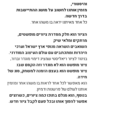
והיסטורי,
מזמין אותנו לחשוב על מושג ההתיישבות 
בדרך חדשה.
כל אחד מאיתנו יראה בו משהו אחר. 
הציור הוא חלק מסדרת ציורים מופשטים, 
מרתקים ומלאי שיק 
השואבים השראה מנופי ארץ ישראל וערכי 
היהדות ומתכתבים עם עולם העיצוב המודרני.
בניגוד לציור ריאליסטי שמציג דימוי מוגדר וברור, 
ציור מופשט הוא לא מוגדר וזה הקסם שבו
. 
ציור מופשט הוא בעצם הזמנה למשחק, סוג של 
חידה. 
הוא מאפשר לכל אחד לראות בו משהו אחר ומזמין 
אותנו לעולם של פרשנות ודמיון. 
בנוסף, הוא מגלם בתוכו כמה ציורים, כשרוצים 
אפשר להפוך אותו ובכל פעם לקבל ציור חדש.
הציור יוכל להתאים לחדר השינה, לסלון או לנישה 
בכניסה לבית. 
הוא מודרני, מלאת שיק ומעורר מחשבה. 