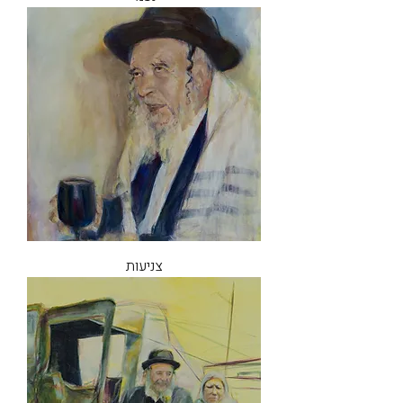
צניעות