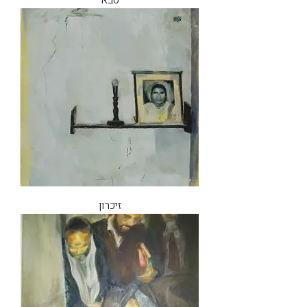
סבא
זיכרון