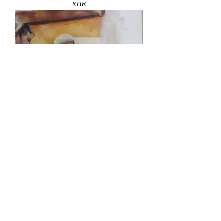
אמא
חלאקה