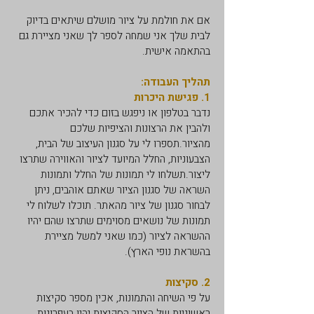
אם את חולמת על ציור מושלם שיתאים בדיוק
לבית שלך אני שמחה לספר לך שאני מציירת גם
בהתאמה אישית.
תהליך העבודה:
1. פגישת היכרות
נדבר בטלפון או ניפגש בזום כדי להכיר אתכם
ולהבין את הרצונות והציפיות שלכם
מהציור.תספרו לי על סגנון העיצוב של הבית,
הצבעוניות, החלל המיועד לציור והאווירה שתרצו
ליצור.תשלחו לי תמונות של החלל ותמונות
השראה של סגנון הציור שאתם אוהבים, ניתן
לבחור סגנון של ציור מהאתר. תוכלו לשלוח לי
תמונות של נושאים מסוימים שתרצו שהם יהיו
ההשראה לציור (כמו שאני למשל מציירת
בהשראת נופי הארץ).
2. סקיצות
על פי השיחה והתמונות, אכין מספר סקיצות
ראשוניות של הציור הסקיצות יהיו בעפרונות